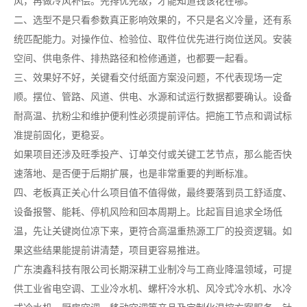
风，再做冷风补偿。先排优先级，才能知道钱该花在哪。
二、选型不是只看参数真正影响效果的，不只是名义冷量，还有系
统匹配能力。对操作位、检验位、取件位优先进行岗位送风。安装
空间、供电条件、排热路径和检修通道，也都要一起看。
三、效果好不好，关键看交付纸面方案没问题，不代表现场一定
顺。摆位、管路、风道、供电、水源和试运行数据都要确认。设备
耐高温、抗粉尘和维护便利性必须提前评估。把施工节点和调试标
准提前固化，更稳妥。
如果项目还涉及旺季投产、订单交付或关键工艺节点，那么能否快
速落地、是否便于后期扩展，也是非常重要的判断标准。
四、老板真正关心什么项目值不值得做，最终要落到员工舒适度、
设备报警、能耗、停机风险和回本周期上。比起盲目追求全场低
温，先让关键岗位凉下来，更符合高温重热源工厂的投资逻辑。如
果这些结果能提前讲清楚，项目更容易推进。
广东澳鑫科技有限公司长期深耕工业制冷与工商业降温领域，可提
供工业省电空调、工业冷水机、螺杆冷水机、风冷式冷水机、水冷